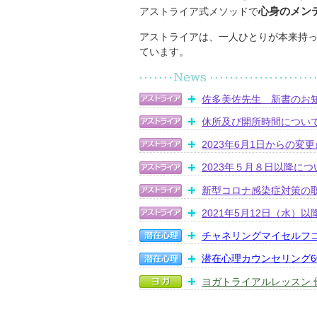
心身のメン
アストライア式メソッドで
アストライアは、一人ひとりが本来持っ
ています。
佐多美佐先生 新書のお
休所及び開所時間につい
2023年6月1日からの変
2023年５月８日以降につ
新型コロナ感染症対策の
2021年5月12日（水）
チャネリングマイセルフ
潜在心理カウンセリング
ヨガトライアルレッスン