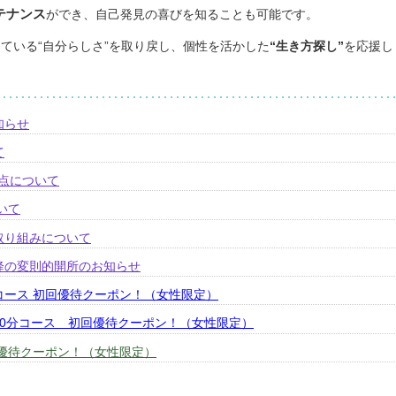
テナンス
ができ、自己発見の喜びを知ることも可能です。
ている“自分らしさ”を取り戻し、個性を活かした
“生き方探し”
を応援し
知らせ
て
更点について
いて
取り組みについて
以降の変則的開所のお知らせ
コース 初回優待クーポン！（女性限定）
60分コース 初回優待クーポン！（女性限定）
 優待クーポン！（女性限定）