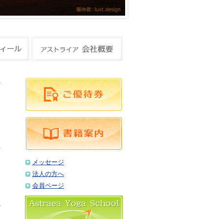
ア
れ
メッセージ
お
法人の方へ
会員ページ
。
の