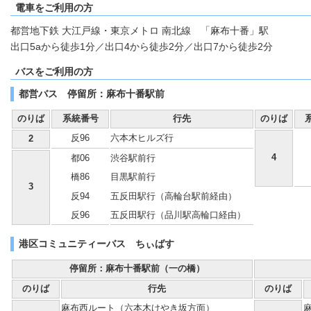
電車をご利用の方
都営地下鉄 大江戸線・東京メトロ 南北線 「麻布十番」駅
出口5aから徒歩1分／出口4から徒歩2分／出口7から徒歩2分
バスをご利用の方
都営バス 停留所：麻布十番駅前
のりば
系統番号
行先
のりば
反96
六本木ヒルズ行
2
4
都06
渋谷駅前行
橋86
目黒駅前行
3
反94
五反田駅行（高輪台駅前経由）
反96
五反田駅行（品川駅高輪口経由）
港区コミュニティーバス ちぃばす
停留所：麻布十番駅前（一の橋）
のりば
行先
のりば
麻布西ルート（六本木けやき坂方面）