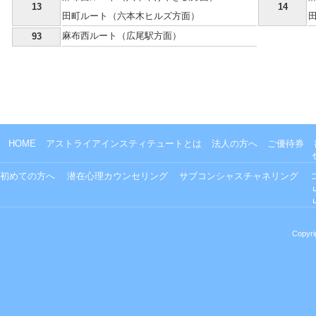
13
14
田町ルート（六本木ヒルズ方面）
麻布西ルート（広尾駅方面）
93
HOME
アストライアインスティテュートとは
法人の方へ
ご優待券
初めての方へ
潜在心理カウンセリング
サブコンシャスチャネリング
Copyri