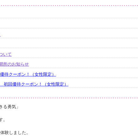
て
ついて
的開所のお知らせ
回優待クーポン！（女性限定）
ス 初回優待クーポン！（女性限定）
きる勇気」
す。
を体験しました。