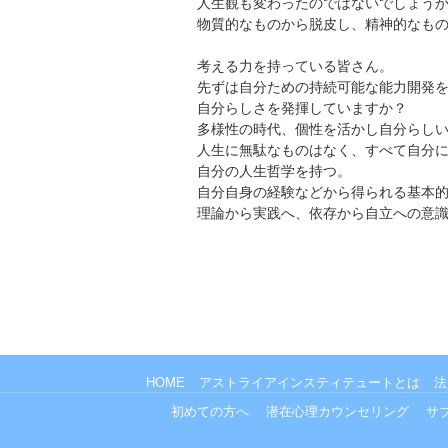
人生観も変わったのではないでしょう
物質的なものから脱皮し、精神的なも
考える力を持っている皆さん。
先ずは自分ための持続可能な能力開発
自分らしさを発揮していますか？
多様性の時代、個性を活かし自分らし
人生に無駄なものはなく、すべて自分
自分の人生哲学を持つ。
自分自身の経験などから得られる基本
理論から実践へ、依存から自立への意
HOME
アストライアインスティテュートとは
法
初めての方へ
潜在心理カウンセリング
サ