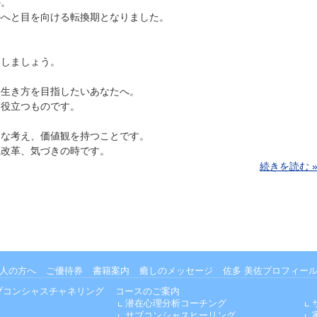
か。
のへと目を向ける転換期となりました。
をしましょう。
い生き方を目指したいあなたへ。
に役立つものです。
的な考え、価値観を持つことです。
識改革、気づきの時です。
続きを読む 
人の方へ
ご優待券
書籍案内
癒しのメッセージ
佐多 美佐プロフィー
ブコンシャスチャネリング
コースのご案内
潜在心理分析コーチング
サブコンシャスヒーリング