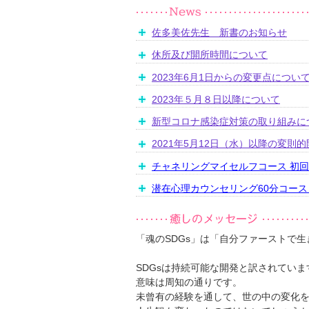
佐多美佐先生 新書のお知らせ
休所及び開所時間について
2023年6月1日からの変更点につい
2023年５月８日以降について
新型コロナ感染症対策の取り組みに
2021年5月12日（水）以降の変則
チャネリングマイセルフコース 初
潜在心理カウンセリング60分コー
「魂のSDGs」は「自分ファーストで生
SDGsは持続可能な開発と訳されていま
意味は周知の通りです。
未曾有の経験を通して、世の中の変化