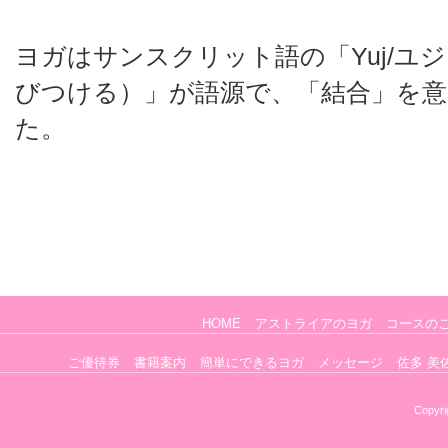
ヨガはサンスクリット語の「Yuj/ユ
びつける）」が語源で、「結合」を
た。
HOME
アストライアのヨガ
コースの
ご優待券
書籍案内
簡単にできるヨガ
メッセージ
佐多 美
Copyri